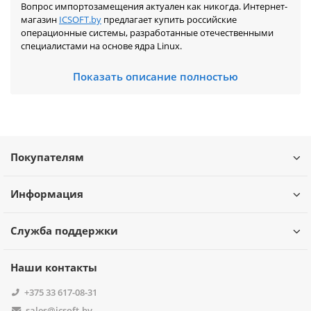
Вопрос импортозамещения актуален как никогда. Интернет-
магазин
IСSOFT.by
предлагает купить российские
операционные системы, разработанные отечественными
специалистами на основе ядра Linuх.
Версия ОС, выпущенная в России, является аналогом и
Показать описание полностью
достойной альтернативой Windows. Предоставляет
универсальную рабочую среду и позволяет использовать
прикладной софт на компьютерных устройствах.
Операционная система Ред ОС состоит из нескольких
конфигураций:
Покупателям
рабочая станция, представленная пакетом программ с
простым и понятным интерфейсом — офисные
приложения, браузеры, утилиты для работы с
Информация
мультимедийными файлами
сервер, позволяющий создавать домены на базах
FrееIPA и Sаmbа DC, управлять объектами IT-
Служба поддержки
инфраструктуры, использовать программно-
определяемую систему для хранения данных
Наши контакты
Отличительная особенность Ред ОС — наличие бесплатной
лицензии для физлиц, приобретающих программу с целью
+375 33 617-08-31
некоммерческого использования.
sales@icsoft.by