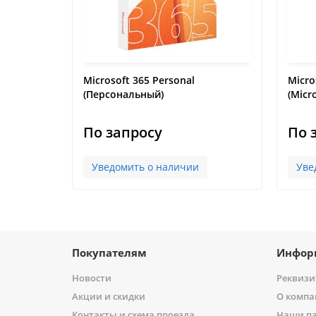
d 2021
Microsoft 365 Personal
Micro
(Персональный)
(Micr
По запросу
По 
Уведомить о наличии
Уве
Покупателям
Инфор
Новости
Реквиз
Акции и скидки
О компа
Контакты и схема проезда
Наши п