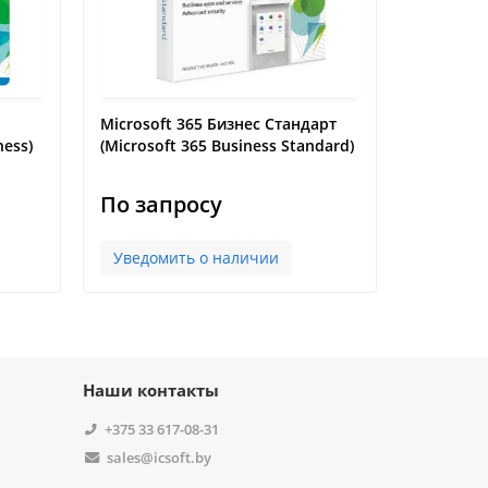
Microsoft 365 Бизнес Стандарт
Microsoft
ness)
(Microsoft 365 Business Standard)
премиум 
Premium)
По запросу
По за
Уведомить о наличии
Уведом
Наши контакты
а
+375 33 617-08-31
sales@icsoft.by