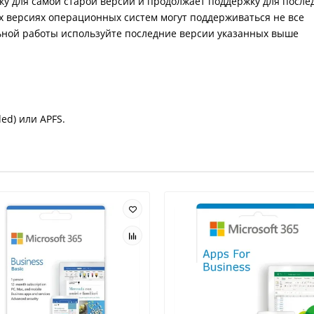
 для самой старой версии и продолжает поддержку для после
 версиях операционных систем могут поддерживаться не все
ьной работы используйте последние версии указанных выше
ded) или APFS.